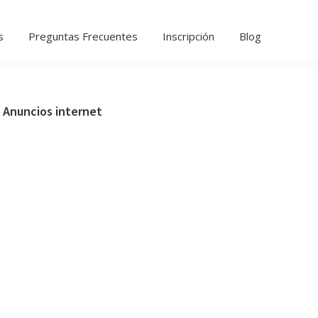
s
Preguntas Frecuentes
Inscripción
Blog
Barra
Anuncios internet
lateral
principal