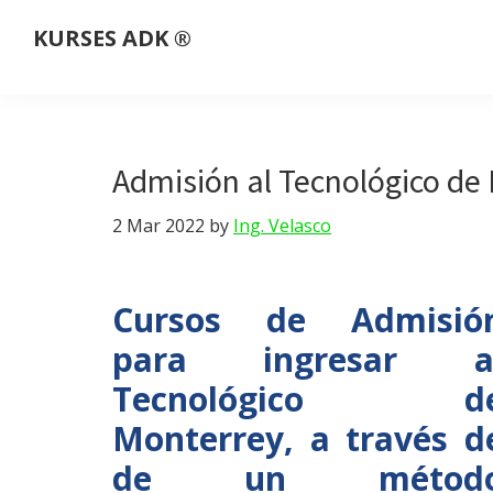
Saltar
Saltar
Saltar
Saltar
KURSES ADK ®
a
al
a
al
Somos
la
contenido
la
pie
una
navegación
principal
barra
de
plataforma
principal
lateral
página
educativa
Admisión al Tecnológico de
principal
que
imparte
2 Mar 2022
by
Ing. Velasco
clases
y
Cursos de Admisió
cursos
para ingresar a
personalizados,
en
Tecnológico d
línea
Monterrey, a través d
y
de un
métod
a