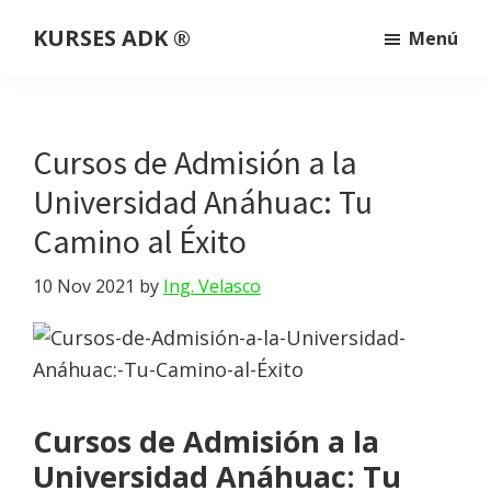
Saltar
Saltar
Saltar
KURSES ADK ®
Menú
al
a
al
Somos
contenido
la
pie
una
principal
barra
de
plataforma
lateral
página
Cursos de Admisión a la
educativa
principal
que
Universidad Anáhuac: Tu
imparte
Camino al Éxito
clases
y
10 Nov 2021
by
Ing. Velasco
cursos
personalizados,
en
línea
Cursos de Admisión a la
y
Universidad Anáhuac: Tu
a