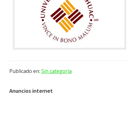
Publicado en:
Sin categoría
Barra
Anuncios internet
lateral
principal