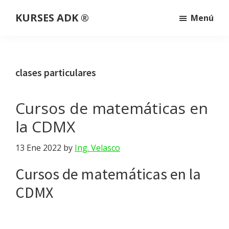
Saltar
Saltar
Saltar
KURSES ADK ®
Menú
al
a
al
Somos
contenido
la
pie
una
principal
barra
de
plataforma
lateral
página
clases particulares
educativa
principal
que
Cursos de matemáticas en
imparte
clases
la CDMX
y
13 Ene 2022
by
Ing. Velasco
cursos
personalizados,
Cursos de matemáticas en la
en
CDMX
línea
y
a