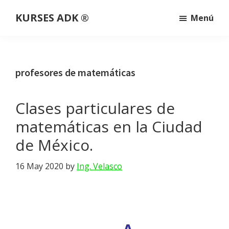
Saltar
Saltar
Saltar
KURSES ADK ®
Menú
al
a
al
Somos
contenido
la
pie
una
principal
barra
de
plataforma
lateral
página
profesores de matemáticas
educativa
principal
que
Clases particulares de
imparte
clases
matemáticas en la Ciudad
y
de México.
cursos
personalizados,
16 May 2020
by
Ing. Velasco
en
línea
Clases particulares de
y
a