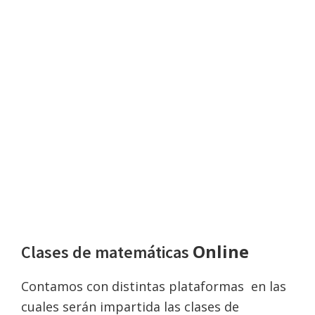
Clases de matemáticas a
domicilio.
Con esta modalidad el alumno tiene la
libertad de elegir el lugar donde tomara sus
clases. Por ejemplo: en la oficina, un café,
biblioteca, restaurante, etc.
Online
Clases de matemáticas
Contamos con distintas plataformas en las
cuales serán impartida las clases de